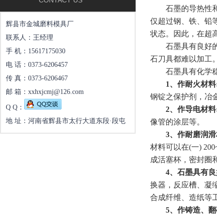
CONTACT US
石墨的导热性和导
仅超过钢、铁、铅
辉县市金城磨料模具厂
状态。因此，在超
联系人：王经理
石墨具有良好的润
手 机：15617175030
石刀具都难以加工
电 话：0373-6206457
石墨具有化学稳定
传 真：0373-6206467
1、作耐火材料
邮 箱：xxhxjcmj@126.com
钢锭之保护剂，冶
Q Q：
2、作导电材料
地 址：河南省辉县市太行大道东段·段屯
像管的涂层等。
3、作耐磨润滑
材料可以在(一) 
成活塞杯，密封圈
4、石墨具有
换器，反应槽、凝
合成纤维、造纸等
5、作铸造、