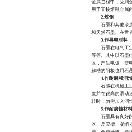
金属过程中，受到
用于直接熔融金属的
2.炼钢
石墨和其他杂质材
和天然石墨。在世
3.作导电材料
石墨在电气工业中
等等。其中以石墨
区，产生电弧，使
解槽的阳极也用石
4.作耐磨和润滑
石墨在机械工业中常
度并在很高的滑动
转时，勿需加入润
5.作耐腐蚀材
石墨具有良好的化
器、反应槽、凝缩
产、合成纤维、造