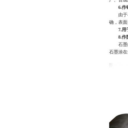
6.作
由于石
确，表面
7.用
8.作
石墨能防
石墨涂在