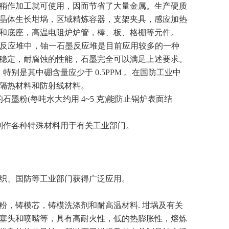
稍作加工就可使用，因而节省了大量金属。生产硬质
晶体生长坩埚，区域精炼容器，支架夹具，感应加热
和底座，高温电阻炉炉管，棒、板、格棚等元件。
反应堆中，铀一石墨反应堆是目前应用较多的一种
稳定，耐腐蚀的性能，石墨完全可以满足上述要求。
别是其中硼含量应少于 0.5PPM 。在国防工业中
隔热材料和防射线材料。
墨粉(每吨水大约用 4~5 克)能防止锅炉表面结
制作各种特殊材料用于有关工业部门。
织、国防等工业部门获得广泛应用。
，铸模芯，铸模洗涤剂和耐高温材料. 坩埚及有关
塞头和喷嘴等，具有高耐火性，低的热膨胀性，熔炼