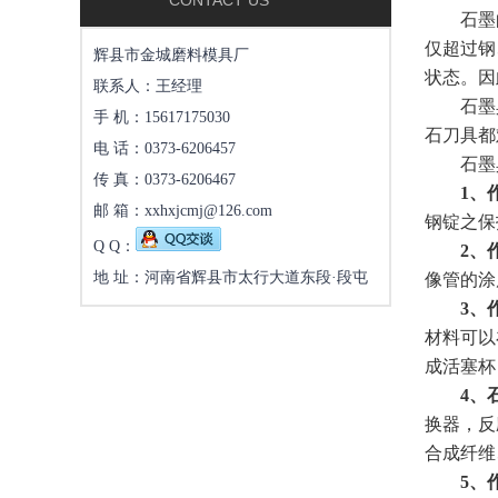
CONTACT US
石墨的导
仅超过钢
辉县市金城磨料模具厂
状态。因
联系人：王经理
石墨具有
手 机：15617175030
石刀具都
电 话：0373-6206457
石墨具有
传 真：0373-6206467
1、
邮 箱：xxhxjcmj@126.com
钢锭之保
Q Q：
2、
地 址：河南省辉县市太行大道东段·段屯
像管的涂
3、
材料可以
成活塞杯
4、
换器，反
合成纤维
5、