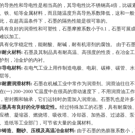
热性和导电性是相当高的，其导电性比不锈钢高4倍，比碳素钢
、铁、铅等金属材料，而且随温度升高导热系数降低，这和一般
此，在超高温条件下，石墨的隔热性能是很可靠的。
良好的润滑性和可塑性，石墨摩擦系数小于0.1，石墨可展
难以加工。
化学稳定性，能耐酸、耐碱，耐有机溶剂的腐蚀。 由于石墨
作耐火材料:
石墨及其制品具有耐高温、高强度的性质，在冶金工
护剂，冶金炉的内衬。
作导电材料:
在电气工业上用作制造电极、电刷、碳棒、碳管、水
层等。
作耐磨润滑材料:
石墨在机械工业中常作为润滑剂。润滑油往往不
在(一) 200~2000 ℃温度中在很高的滑动速度下，不用润滑
，密封圈和轴承，它们运转时勿需加入润滑油。石墨乳也是许多
石墨具有良好的化学稳定性。
经过特殊加工的石墨，具有耐腐蚀
应槽、凝缩器、燃烧塔、吸收塔、冷却器、加热器、过滤器、泵
、造纸等工业部门，可节省大量的金属材料。
作铸造、翻砂、压模及高温冶金材料:
由于石墨的热膨胀系数小，