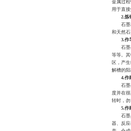
金属过程
用于直接
2.炼
石墨和
和天然石
3.作
石墨在
等等。其
区，产生
解槽的阳
4.作
石墨在机
度并在很
转时，勿
5.作
石墨具
器、反应
产、合成