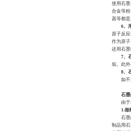
使用石墨
合金等粉
器等都是
6、
原子反应
作为原子
还用石墨
7、
垢。此外
8、
如不透
石墨
由于石
1.做
石墨的一
制品用石