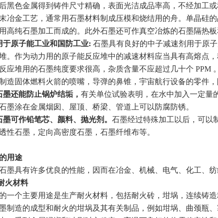
后黑色金属得到铸件尺寸精确，表面光洁成品率高，不经加工或
末冶金工艺，通常用石墨材料制成压模和烧结用的舟。单晶硅的
用高纯石墨加工而成的。此外石墨还可作真空冶炼的石墨隔热板
用于原子能工业和国防工业:
石墨具有良好的中子减速剂用于原子
堆。作为动力用的原子能反应堆中的减速材料应当具有高熔点，
反应堆用的石墨纯度要求很高，杂质含量不应超过几十个 PPM 。特
制造固体燃料火箭的喷嘴，导弹的鼻锥，宇宙航行设备的零件，
石墨还能防止锅炉结垢，
有关单位试验表明，在水中加入一定量的石
石墨涂在金属烟囱、屋顶、桥梁、管道上可以防腐防锈。
石墨可作铅笔芯、颜料、抛光剂。
石墨经过特殊加工以后，可以
性石墨，定向高密度石墨，石墨纤维布等。
的用途
墨具有许多优良的性能，因而在冶金、机械、电气、化工、纺
耐火材料
个主要用途是生产耐火材料，包括耐火砖，坩埚，连续铸造粉
墨制造的成型和耐火的坩埚及其有关制品，例如坩埚、曲颈瓶、