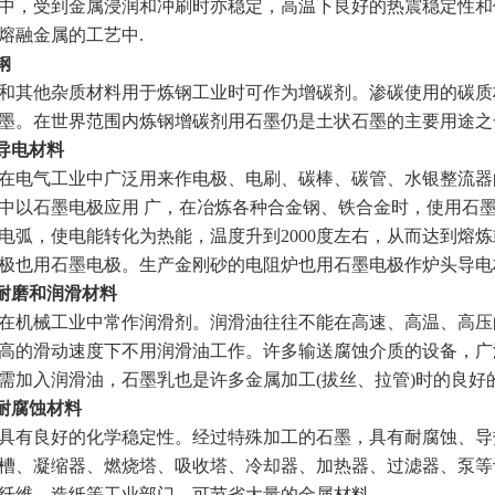
中，受到金属浸润和冲刷时亦稳定，高温下良好的热震稳定性和
熔融金属的工艺中.
钢
其他杂质材料用于炼钢工业时可作为增碳剂。渗碳使用的碳质
墨。在世界范围内炼钢增碳剂用石墨仍是土状石墨的主要用途之
导电材料
电气工业中广泛用来作电极、电刷、碳棒、碳管、水银整流器
中以石墨电极应用 广，在冶炼各种合金钢、铁合金时，使用石
电弧，使电能转化为热能，温度升到2000度左右，从而达到熔
极也用石墨电极。生产金刚砂的电阻炉也用石墨电极作炉头导电
耐磨和润滑材料
械工业中常作润滑剂。润滑油往往不能在高速、高温、高压的条件下
高的滑动速度下不用润滑油工作。许多输送腐蚀介质的设备，广
需加入润滑油，石墨乳也是许多金属加工(拔丝、拉管)时的良好
耐腐蚀材料
有良好的化学稳定性。经过特殊加工的石墨，具有耐腐蚀、导
槽、凝缩器、燃烧塔、吸收塔、冷却器、加热器、过滤器、泵等
纤维、造纸等工业部门，可节省大量的金属材料。