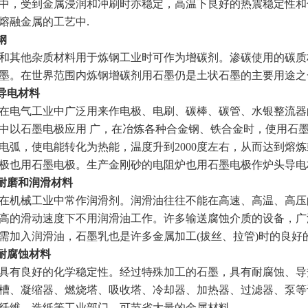
中，受到金属浸润和冲刷时亦稳定，高温下良好的热震稳定性和
熔融金属的工艺中.
钢
其他杂质材料用于炼钢工业时可作为增碳剂。渗碳使用的碳质
墨。在世界范围内炼钢增碳剂用石墨仍是土状石墨的主要用途之
导电材料
电气工业中广泛用来作电极、电刷、碳棒、碳管、水银整流器
中以石墨电极应用 广，在冶炼各种合金钢、铁合金时，使用石
电弧，使电能转化为热能，温度升到2000度左右，从而达到熔
极也用石墨电极。生产金刚砂的电阻炉也用石墨电极作炉头导电
耐磨和润滑材料
械工业中常作润滑剂。润滑油往往不能在高速、高温、高压的条件下
高的滑动速度下不用润滑油工作。许多输送腐蚀介质的设备，广
需加入润滑油，石墨乳也是许多金属加工(拔丝、拉管)时的良好
耐腐蚀材料
有良好的化学稳定性。经过特殊加工的石墨，具有耐腐蚀、导
槽、凝缩器、燃烧塔、吸收塔、冷却器、加热器、过滤器、泵等
纤维、造纸等工业部门，可节省大量的金属材料。