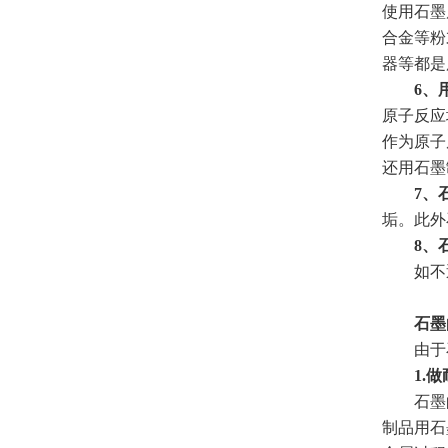
使用石墨
合金等粉
器等都是
6、
原子反应
作为原子
还用石墨
7、
垢。此外
8、
如不透
石墨
由于石
1.做
石墨的一
制品用石