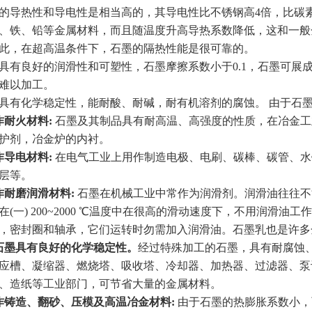
热性和导电性是相当高的，其导电性比不锈钢高4倍，比碳素钢
、铁、铅等金属材料，而且随温度升高导热系数降低，这和一般
此，在超高温条件下，石墨的隔热性能是很可靠的。
良好的润滑性和可塑性，石墨摩擦系数小于0.1，石墨可展
难以加工。
化学稳定性，能耐酸、耐碱，耐有机溶剂的腐蚀。 由于石墨
作耐火材料:
石墨及其制品具有耐高温、高强度的性质，在冶金工
护剂，冶金炉的内衬。
作导电材料:
在电气工业上用作制造电极、电刷、碳棒、碳管、水
层等。
作耐磨润滑材料:
石墨在机械工业中常作为润滑剂。润滑油往往不
在(一) 200~2000 ℃温度中在很高的滑动速度下，不用润滑
，密封圈和轴承，它们运转时勿需加入润滑油。石墨乳也是许多
石墨具有良好的化学稳定性。
经过特殊加工的石墨，具有耐腐蚀
应槽、凝缩器、燃烧塔、吸收塔、冷却器、加热器、过滤器、泵
、造纸等工业部门，可节省大量的金属材料。
作铸造、翻砂、压模及高温冶金材料:
由于石墨的热膨胀系数小，