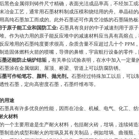
后黑色金属得到铸件尺寸精确，表面光洁成品率高，不经加工或
末冶金工艺，通常用石墨材料制成压模和烧结用的舟。单晶硅的
用高纯石墨加工而成的。此外石墨还可作真空冶炼的石墨隔热板
用于原子能工业和国防工业:
石墨具有良好的中子减速剂用于原子
堆。作为动力用的原子能反应堆中的减速材料应当具有高熔点，
反应堆用的石墨纯度要求很高，杂质含量不应超过几十个 PPM 。特
制造固体燃料火箭的喷嘴，导弹的鼻锥，宇宙航行设备的零件，
石墨还能防止锅炉结垢，
有关单位试验表明，在水中加入一定量的石
石墨涂在金属烟囱、屋顶、桥梁、管道上可以防腐防锈。
石墨可作铅笔芯、颜料、抛光剂。
石墨经过特殊加工以后，可以
性石墨，定向高密度石墨，石墨纤维布等。
的用途
墨具有许多优良的性能，因而在冶金、机械、电气、化工、纺
耐火材料
个主要用途是生产耐火材料，包括耐火砖，坩埚，连续铸造粉
墨制造的成型和耐火的坩埚及其有关制品，例如坩埚、曲颈瓶、