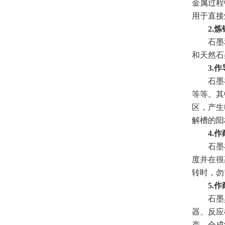
金属过程
用于直接
2.炼
石墨和
和天然石
3.作
石墨在
等等。其
区，产生
解槽的阳
4.作
石墨在机
度并在很
转时，勿
5.作
石墨具
器、反应
产、合成