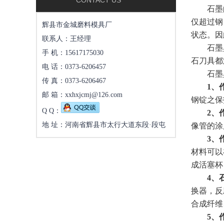
CONTACT US
石墨的导
仅超过钢
辉县市金城磨料模具厂
状态。因
联系人：王经理
石墨具有
手 机：15617175030
石刀具都
电 话：0373-6206457
石墨具有
传 真：0373-6206467
1、
邮 箱：xxhxjcmj@126.com
钢锭之保
Q Q：
2、
地 址：河南省辉县市太行大道东段·段屯
像管的涂
3、
材料可以
成活塞杯
4、
换器，反
合成纤维
5、