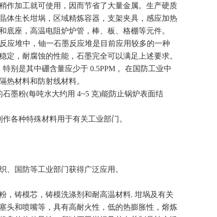
稍作加工就可使用，因而节省了大量金属。生产硬质
晶体生长坩埚，区域精炼容器，支架夹具，感应加热
和底座，高温电阻炉炉管，棒、板、格棚等元件。
反应堆中，铀一石墨反应堆是目前应用较多的一种
稳定，耐腐蚀的性能，石墨完全可以满足上述要求。
别是其中硼含量应少于 0.5PPM 。在国防工业中
隔热材料和防射线材料。
墨粉(每吨水大约用 4~5 克)能防止锅炉表面结
制作各种特殊材料用于有关工业部门。
织、国防等工业部门获得广泛应用。
，铸模芯，铸模洗涤剂和耐高温材料. 坩埚及有关
塞头和喷嘴等，具有高耐火性，低的热膨胀性，熔炼