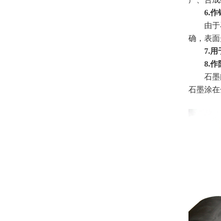
6.作
由于石
确，表面
7.用
8.作
石墨能防
石墨涂在