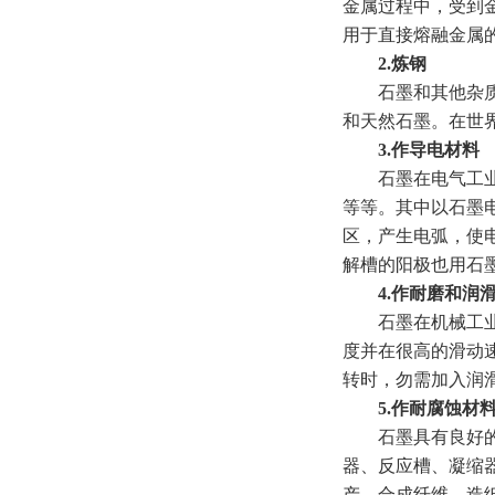
金属过程中，受到
用于直接熔融金属的
2.炼钢
石墨和其他杂质材
和天然石墨。在世
3.作导电材料
石墨在电气工业中
等等。其中以石墨
区，产生电弧，使
解槽的阳极也用石
4.作耐磨和润滑
石墨在机械工业中常
度并在很高的滑动
转时，勿需加入润
5.作耐腐蚀材
石墨具有良好的化
器、反应槽、凝缩
产、合成纤维、造