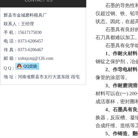
CONTACT US
石墨的导热性和导
仅超过钢、铁、铅
辉县市金城磨料模具厂
状态。因此，在超
联系人：王经理
石墨具有良好的润
手 机：15617175030
石刀具都难以加工
电 话：0373-6206457
石墨具有化学稳定
传 真：0373-6206467
1、作耐火材料
邮 箱：xxhxjcmj@126.com
钢锭之保护剂，冶
Q Q：
2、作导电材料
地 址：河南省辉县市太行大道东段·段屯
像管的涂层等。
3、作耐磨润滑
材料可以在(一) 
成活塞杯，密封圈
4、石墨具有
换器，反应槽、凝
合成纤维、造纸等
5、作铸造、