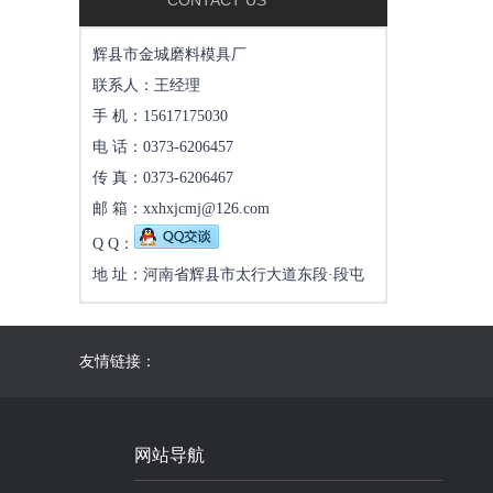
CONTACT US
辉县市金城磨料模具厂
联系人：王经理
手 机：15617175030
电 话：0373-6206457
传 真：0373-6206467
邮 箱：xxhxjcmj@126.com
Q Q：
地 址：河南省辉县市太行大道东段·段屯
友情链接：
网站导航