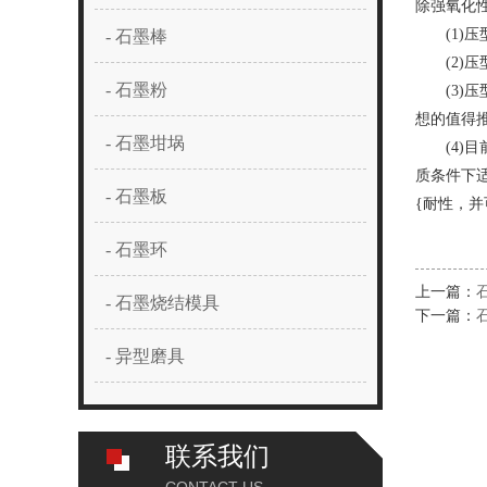
除强氧化
(1)压
- 石墨棒
(2)压
- 石墨粉
(3)压
想的值得
- 石墨坩埚
(4)目
质条件下适
- 石墨板
{耐性，并
- 石墨环
上一篇：
- 石墨烧结模具
下一篇：
- 异型磨具
联系我们