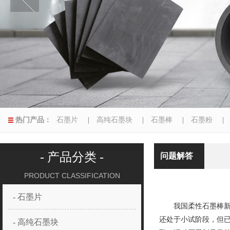
热门产品：
石墨片
|
高纯石墨块
|
石墨棒
|
石墨粉
|
异型磨具
|
- 产品分类 -
问题解答
PRODUCT CLASSIFICATION
- 石墨片
我国柔性石墨棒新产
还处于小试阶段，但已
- 高纯石墨块