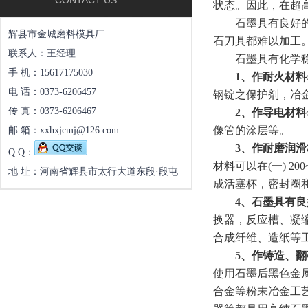
CONTACT US
状态。因此，在超
石墨具有良好的润
辉县市金城磨料模具厂
石刀具都难以加工
联系人：王经理
石墨具有化学稳定
手 机：15617175030
1、作耐火材料
电 话：0373-6206457
钢锭之保护剂，冶
传 真：0373-6206467
2、作导电材料
像管的涂层等。
邮 箱：xxhxjcmj@126.com
3、作耐磨润滑
Q Q：
材料可以在(一) 
地 址：河南省辉县市太行大道东段·段屯
成活塞杯，密封圈
4、石墨具有
换器，反应槽、凝
合成纤维、造纸等
5、作铸造、
使用石墨后黑色金
合金等粉末冶金工